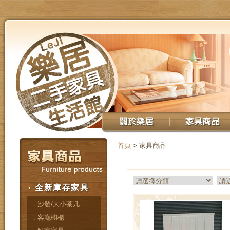
首頁
> 家具商品
全新庫存家具
．沙發/大小茶几
．客廳櫥櫃