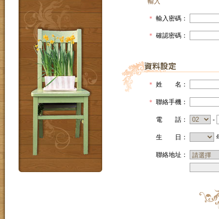
輸入
＊
輸入密碼：
＊
確認密碼：
＊
姓 名：
＊
聯絡手機：
電 話：
-
生 日：
聯絡地址：