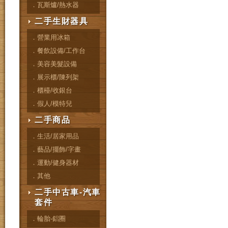
．瓦斯爐/熱水器
二手生財器具
．營業用冰箱
．餐飲設備/工作台
．美容美髮設備
．展示櫃/陳列架
．櫃檯/收銀台
．假人/模特兒
二手商品
．生活/居家用品
．藝品/擺飾/字畫
．運動/健身器材
．其他
二手中古車-汽車
套件
．輪胎-鋁圈