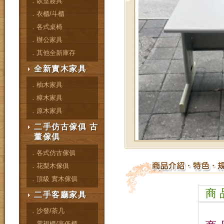
．臥室寢具
．衣櫃/斗櫃
．各式桌椅
．辦公家具
．其他全新庫存
全新實木家具
．柚木家具
．樟木家具
．原木家具
二手仿古傢俱 古
董傢俱
．各式仿古傢俱
．花梨木傢俱
．頂級 實木傢俱
商 
二手客廳家具
．沙發/茶几
．電視櫃/高低櫃