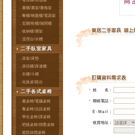
商 
．書櫃/書架/書報架
．餐櫃/碗盤櫃/電器架
．玄關/鞋櫃/隔間櫃
．收納櫃/層架
．流理台/水槽
二手臥室家具
．床架/床墊
．床頭櫃/床邊櫃
．衣櫃/斗櫃
．化妝桌/鏡台
＊
姓 名：
二手各式桌椅
＊
聯絡電話：
．書桌椅/電腦桌椅
．餐桌椅/洽談桌椅
E-Mail
：
．學生桌椅/課桌椅
收貨地址：
．吧檯桌椅/摺疊桌椅
．庭院休閒桌椅