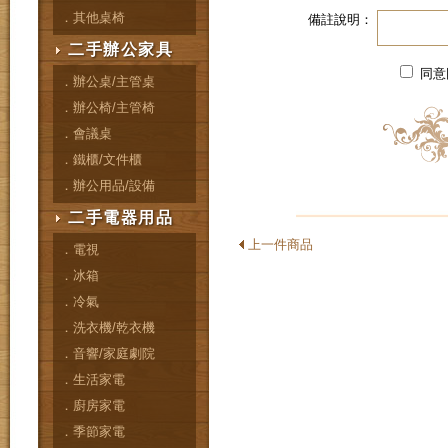
．其他桌椅
備註說明：
二手辦公家具
同意
．辦公桌/主管桌
．辦公椅/主管椅
．會議桌
．鐵櫃/文件櫃
．辦公用品/設備
二手電器用品
上一件商品
．電視
．冰箱
．冷氣
．洗衣機/乾衣機
．音響/家庭劇院
．生活家電
．廚房家電
．季節家電