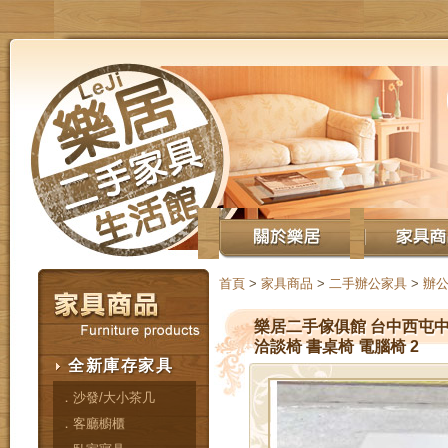
首頁
>
家具商品
>
二手辦公家具
>
辦公
樂居二手傢俱館 台中西屯中古
洽談椅 書桌椅 電腦椅 2
全新庫存家具
．沙發/大小茶几
．客廳櫥櫃