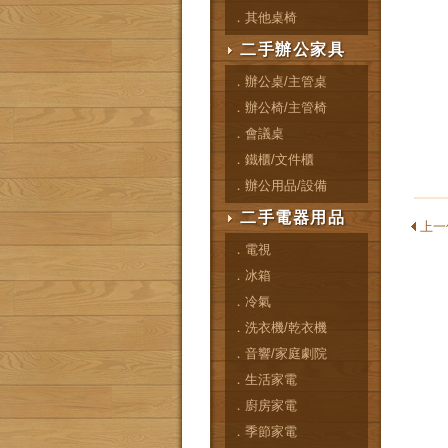
．其他桌椅
二手辦公家具
．辦公桌/主管桌
．辦公椅/主管椅
．會議桌
．鐵櫃/文件櫃
．辦公用品/設備
二手電器用品
上一
．電視
．冰箱
．冷氣
．洗衣機/乾衣機
．音響/家庭劇院
．生活家電
．廚房家電
．季節家電