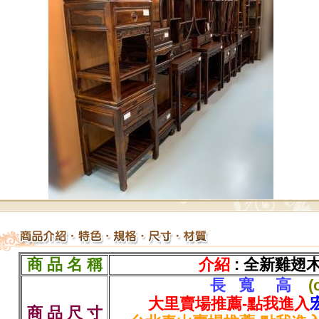
商 品 名 稱
介紹
: 全新雞翅
長 寬 高
(
大里賣場推薦-點我進入
商 品 尺 寸