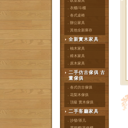
．臥室寢具
．衣櫃/斗櫃
．各式桌椅
．辦公家具
．其他全新庫存
全新實木家具
．柚木家具
．樟木家具
．原木家具
二手仿古傢俱 古
董傢俱
．各式仿古傢俱
．花梨木傢俱
．頂級 實木傢俱
二手客廳家具
．沙發/茶几
．電視櫃/高低櫃