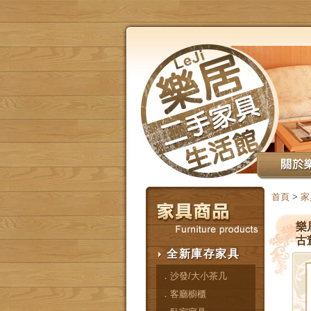
首頁
>
家
樂
古
全新庫存家具
．沙發/大小茶几
．客廳櫥櫃