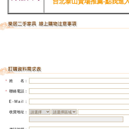
台北泰山賣場推薦-點我進入
＊
姓 名：
＊
聯絡電話：
E-Mail
：
收貨地址：