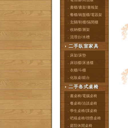
．書櫃/書架/書報架
．餐櫃/碗盤櫃/電器架
．玄關/鞋櫃/隔間櫃
．收納櫃/層架
．流理台/水槽
二手臥室家具
．床架/床墊
．床頭櫃/床邊櫃
．衣櫃/斗櫃
．化妝桌/鏡台
二手各式桌椅
．書桌椅/電腦桌椅
．餐桌椅/洽談桌椅
．學生桌椅/課桌椅
．吧檯桌椅/摺疊桌椅
．庭院休閒桌椅