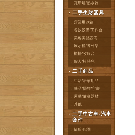
．瓦斯爐/熱水器
二手生財器具
．營業用冰箱
．餐飲設備/工作台
．美容美髮設備
．展示櫃/陳列架
．櫃檯/收銀台
．假人/模特兒
二手商品
．生活/居家用品
．藝品/擺飾/字畫
．運動/健身器材
．其他
二手中古車-汽車
套件
．輪胎-鋁圈