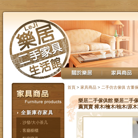
首頁
>
家具商品
>
二手仿古傢俱 古董
樂居二手傢俱館 樂居二手傢俱(
薦買賣 樟木/檜木/柚木/原
全新庫存家具
．沙發/大小茶几
．客廳櫥櫃