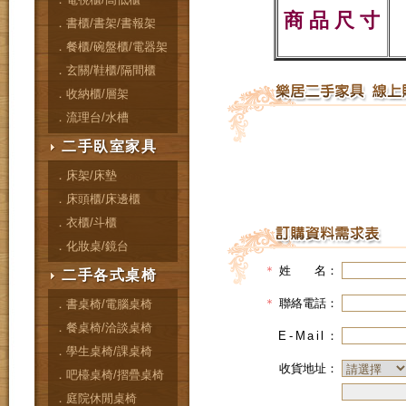
商 品 尺 寸
．書櫃/書架/書報架
．餐櫃/碗盤櫃/電器架
．玄關/鞋櫃/隔間櫃
．收納櫃/層架
．流理台/水槽
二手臥室家具
．床架/床墊
．床頭櫃/床邊櫃
．衣櫃/斗櫃
．化妝桌/鏡台
＊
姓 名：
二手各式桌椅
＊
聯絡電話：
．書桌椅/電腦桌椅
．餐桌椅/洽談桌椅
E-Mail
：
．學生桌椅/課桌椅
收貨地址：
．吧檯桌椅/摺疊桌椅
．庭院休閒桌椅