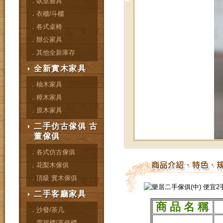
．臥室寢具
．衣櫃/斗櫃
．各式桌椅
．辦公家具
．其他全新庫存
全新實木家具
．柚木家具
．樟木家具
．原木家具
二手仿古傢俱 古
董傢俱
．各式仿古傢俱
．花梨木傢俱
．頂級 實木傢俱
二手客廳家具
商 品 名 稱
．沙發/茶几
．電視櫃/高低櫃