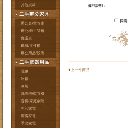
．其他桌椅
備註說明：
二手辦公家具
同意
．辦公桌/主管桌
．辦公椅/主管椅
．會議桌
．鐵櫃/文件櫃
．辦公用品/設備
二手電器用品
上一件商品
．電視
．冰箱
．冷氣
．洗衣機/乾衣機
．音響/家庭劇院
．生活家電
．廚房家電
．季節家電