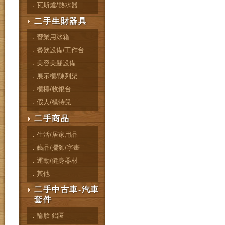
．瓦斯爐/熱水器
二手生財器具
．營業用冰箱
．餐飲設備/工作台
．美容美髮設備
．展示櫃/陳列架
．櫃檯/收銀台
．假人/模特兒
二手商品
．生活/居家用品
．藝品/擺飾/字畫
．運動/健身器材
．其他
二手中古車-汽車
套件
．輪胎-鋁圈