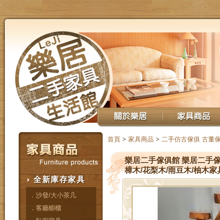
首頁
>
家具商品
>
二手仿古傢俱 古董
樂居二手傢俱館 樂居二手傢俱(
樟木/花梨木/雨豆木/柚木
全新庫存家具
．沙發/大小茶几
．客廳櫥櫃