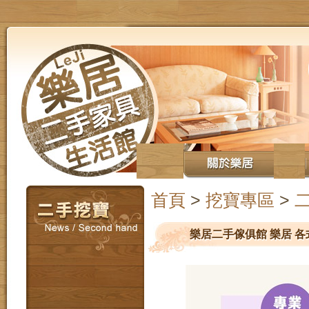
首頁
>
挖寶專區
>
樂居二手傢俱館 樂居 各式家